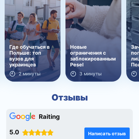
Где обучаться в
Новые
За
Польше: топ
ограничения с
по
вузов для
заблокированным
ли
украинцев
Pesel
По
2 минуты
3 минуты
Отзывы
Raiting
5.0
Написать отзыв