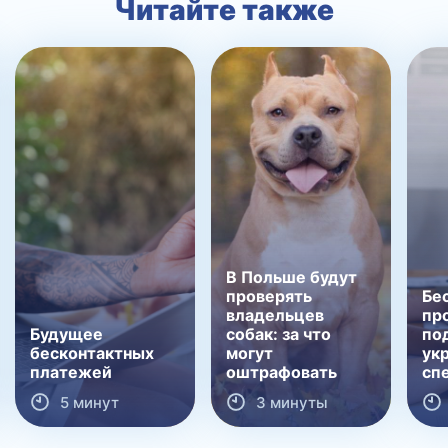
Читайте также
В Польше будут
проверять
Бе
владельцев
пр
Будущее
собак: за что
по
бесконтактных
могут
ук
платежей
оштрафовать
сп
5 минут
3 минуты