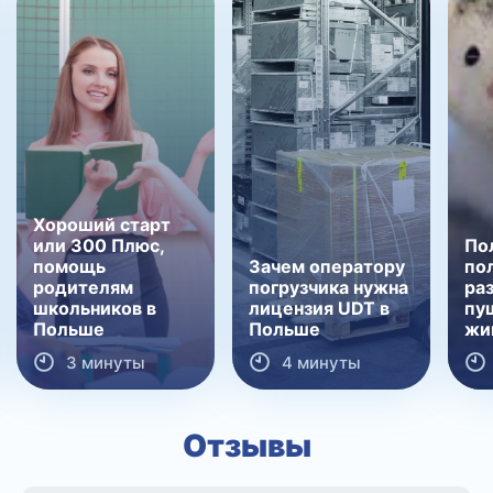
Хороший старт
или 300 Плюс,
По
помощь
Зачем оператору
по
родителям
погрузчика нужна
ра
школьников в
лицензия UDT в
пу
Польше
Польше
жи
3 минуты
4 минуты
Отзывы