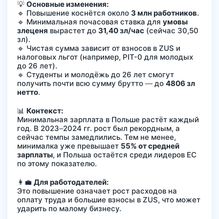
💡
Основные изменения:
🔹 Повышение коснётся около
3 млн работников
.
🔹 Минимальная почасовая ставка для
умовы
злеценя
вырастет до
31,40 зл/час
(сейчас 30,50
зл).
🔹 Чистая сумма зависит от взносов в ZUS и
налоговых льгот (например, PIT-0 для молодых
до 26 лет).
🔹 Студенты и молодёжь до 26 лет смогут
получить почти всю сумму брутто — до
4806 зл
нетто
.
📊
Контекст:
Минимальная зарплата в Польше растёт каждый
год. В 2023–2024 гг. рост был рекордным, а
сейчас темпы замедлились. Тем не менее,
минималка уже превышает
55% от средней
зарплаты
, и Польша остаётся среди лидеров ЕС
по этому показателю.
👩‍💼
Для работодателей:
Это повышение означает рост расходов на
оплату труда и большие взносы в ZUS, что может
ударить по малому бизнесу.