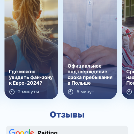
Официальное
Где можно
подтверждение
Ср
увидеть фан-зону
срока пребывания
на
к Евро-2024?
в Польше
По
2 минуты
5 минут
Отзывы
Raiting