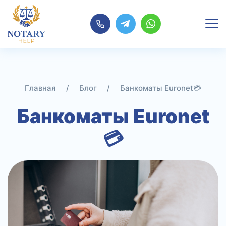
Перейти
к
содержимому
Главная
/
Блог
/
Банкоматы Euronet💳
Банкоматы Euronet
💳