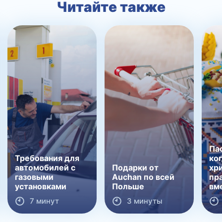
Читайте также
Па
Требования для
ког
автомобилей с
Подарки от
хр
газовыми
Auchan по всей
пр
установками
Польше
вм
7 минут
3 минуты