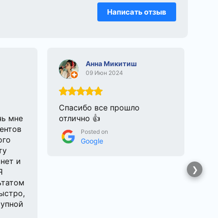
Написать отзыв
Анна Микитиш
09 Июн 2024
Спасибо все прошло
Об
чь мне
отлично 👍
дл
ентов
до
Posted on
ого
им
Google
ту
по
нет и
сп
Я
до
ьтатом
по
ыстро,
ош
тупной
от