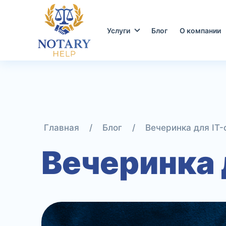
Перейти
к
содержимому
Услуги
Блог
О компании
Главная
/
Блог
/
Вечеринка для IT
Вечеринка 