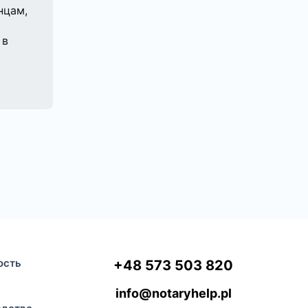
нцам,
 в
ость
+48 573 503 820
info@notaryhelp.pl