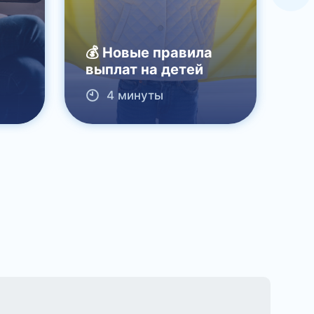
По
по
💰 Новые правила
р
выплат на детей
ж
4 минуты