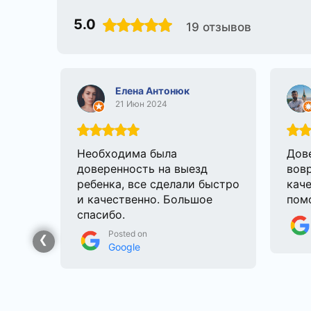
5.0
19 отзывов
Елена Антонюк
21 Июн 2024
Все
Необходима была
Дов
них
доверенность на выезд
вов
 свое
ребенка, все сделали быстро
каче
и качественно. Большое
пом
спасибо.
Posted on
Google