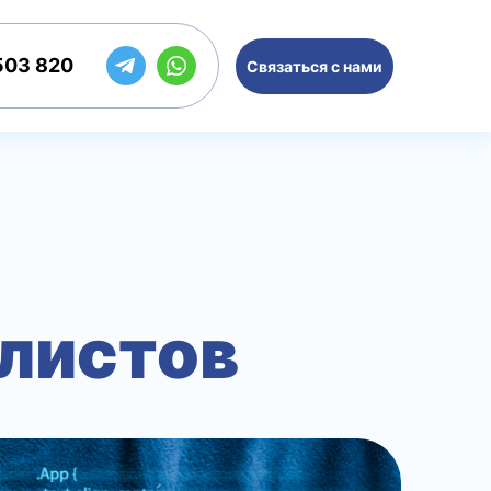
503 820
Связаться с нами
алистов