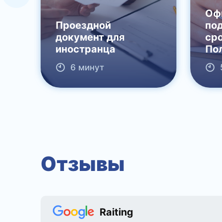
Оф
Проездной
по
документ для
ср
иностранца
По
6 минут
Отзывы
Raiting