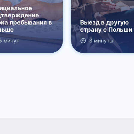
ициальное
дтверждение
ока пребывания в
Выезд в другую
льше
страну с Польши
5 минут
3 минуты