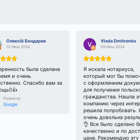
Олексій Бондарев
Vlada Dmitrenko
10 Июн 2024
09 Июн 2024
еренность была сделана
Я искала нотариуса,
ремя и очень
который мог бы помо
ственно. Спасибо вам за
с оформлением докум
ощь!)👍
для получения польск
гражданства. Нашла э
Posted on
компанию через интер
Google
решила попробовать. 
очень довольна резул
👌 Все было сделано б
качественно и по дос
цене. Рекомендую эту