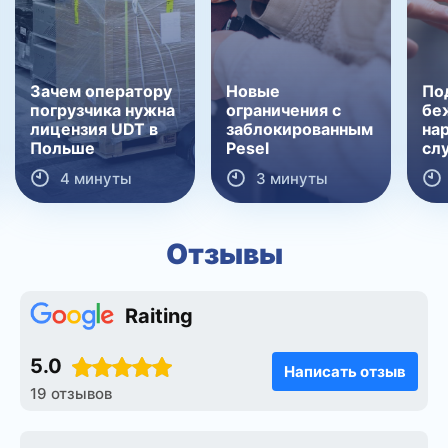
Зачем оператору
Новые
По
погрузчика нужна
ограничения с
бе
лицензия UDT в
заблокированным
на
Польше
Pesel
сл
4 минуты
3 минуты
Отзывы
Raiting
5.0
Написать отзыв
19 отзывов