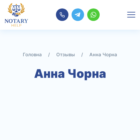
Перейти
до
контенту
/
Отзывы
/
Анна Чорна
Анна Чорна