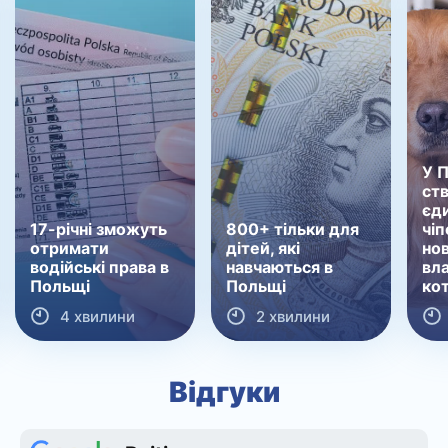
У 
ст
єд
17-річні зможуть
800+ тільки для
чіп
отримати
дітей, які
нов
водійські права в
навчаються в
вла
Польщі
Польщі
кот
4 хвилини
2 хвилини
Відгуки