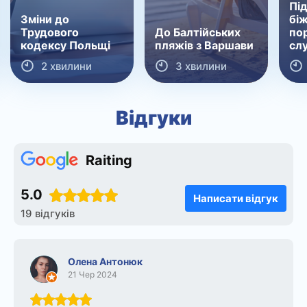
Пі
Зміни до
біж
Трудового
До Балтійських
по
кодексу Польщі
пляжів з Варшави
сл
2 хвилини
3 хвилини
Відгуки
Raiting
5.0
Написати відгук
19 відгуків
Олена Антонюк
21 Чер 2024