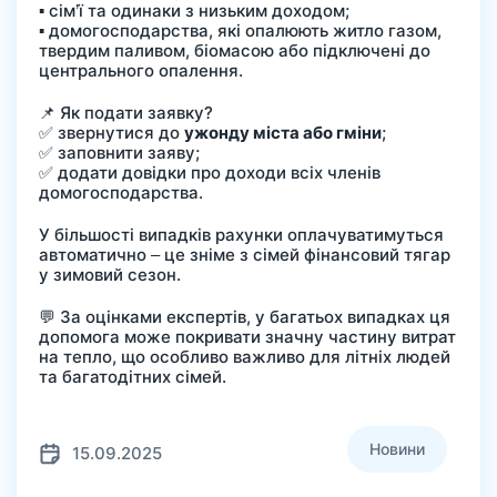
▪️ сім’ї та одинаки з низьким доходом;
▪️ домогосподарства, які опалюють житло газом,
твердим паливом, біомасою або підключені до
центрального опалення.
📌 Як подати заявку?
✅ звернутися до
ужонду міста або гміни
;
✅ заповнити заяву;
✅ додати довідки про доходи всіх членів
домогосподарства.
У більшості випадків рахунки оплачуватимуться
автоматично – це зніме з сімей фінансовий тягар
у зимовий сезон.
💬 За оцінками експертів, у багатьох випадках ця
допомога може покривати значну частину витрат
на тепло, що особливо важливо для літніх людей
та багатодітних сімей.
Новини
15.09.2025