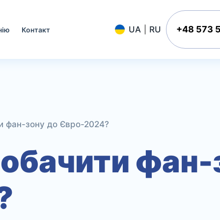
+48 573 
нію
Контакт
и фан-зону до Євро-2024?
обачити фан-
?