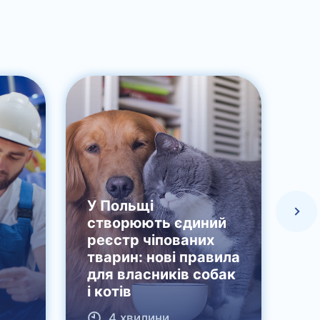
У Польщі
створюють єдиний
реєстр чіпованих
тварин: нові правила
Де
для власників собак
По
і котів
дл
4 хвилини