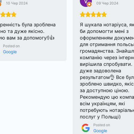
10 Чер 2024
09 Чер 2024
ренність була зроблена
Я шукала нотаріуса, я
но та дуже якісно.
би допомогти мені з
ю вам за допомогу!)👍
оформленням докумен
для отримання польсь
Posted on
громадянства. Знайш
Google
компанію через інтерн
вирішила спробувати.
дуже задоволена
результатом👌 Все бу
зроблено швидко, якіс
за доступною ціною.
Рекомендую цю компа
всім українцям, які
потребують нотаріаль
послуг у Польщі)
Posted on
Google