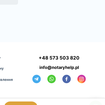
ь
+48 573 503 820
info@notaryhelp.pl
ну
авлення