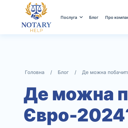
Перейти
до
контенту
Послуга
Блог
Про компа
/
Блог
/
Де можна побачит
Де можна п
Євро-2024