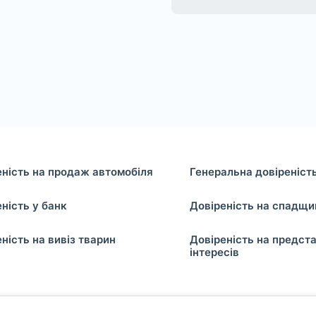
еність на продаж автомобіля
Генеральна довіреніст
ність у банк
Довіреність на спадщи
ність на вивіз тварин
Довіреність на предст
інтересів