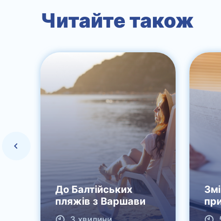
Читайте також
До Балтійських
Змі
пляжів з Варшави
пр
3 хвилини