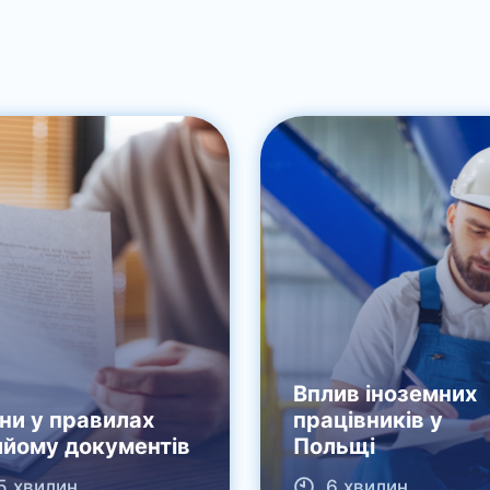
Вплив іноземних
ни у правилах
працівників у
ийому документів
Польщі
5 хвилин
6 хвилин