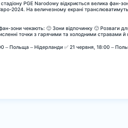
ля стадіону PGE Narodowy відкриється велика фан-з
 Євро-2024. На величезному екрані транслюватимуть
 фан-зони чекають: 🙂 Зони відпочинку 🙂 Розваги дл
 Численні точки з гарячими та холодними стравами й
00 – Польща – Нідерланди ✅ 21 червня, 18:00 – Поль