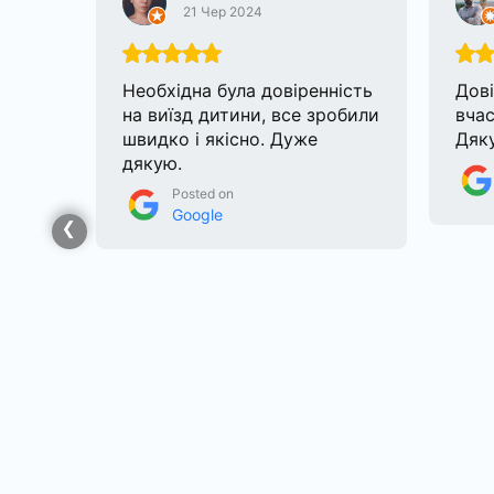
21 Чер 2024
е
Необхідна була довіренність
Дові
их
на виїзд дитини, все зробили
вчас
свою
швидко і якісно. Дуже
Дяку
дякую.
Posted on
Google