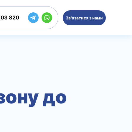
503 820
Зв’язатися з нами
зону до