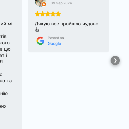
09 Чер 2024
кий міг
Дякую все пройшло чудово
Зве
👍
дл
тів
на 
Posted on
кого
Ду
Google
ла цю
спе
ет і
бул
 Я
бе
чуд
ло
но та
нію
них