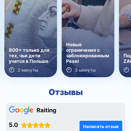
Новые
800+ только для
ограничения с
тех, чьи дети
заблокированным
По
учатся в Польше
Pesel
ZA
2 минуты
3 минуты
Отзывы
Raiting
5.0
Написать отзыв