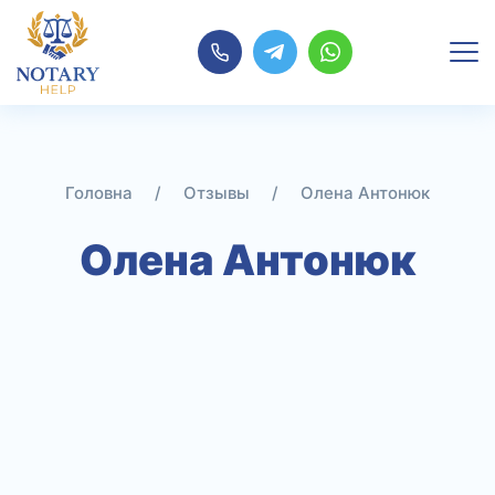
Перейти
до
контенту
/
Отзывы
/
Олена Антонюк
Олена Антонюк