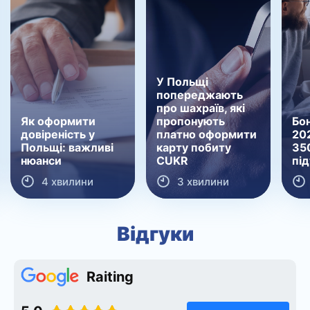
У Польщі
попереджають
про шахраїв, які
Як оформити
пропонують
Бон
довіреність у
платно оформити
202
Польщі: важливі
карту побиту
35
нюанси
CUKR
пі
4 хвилини
3 хвилини
Відгуки
Raiting