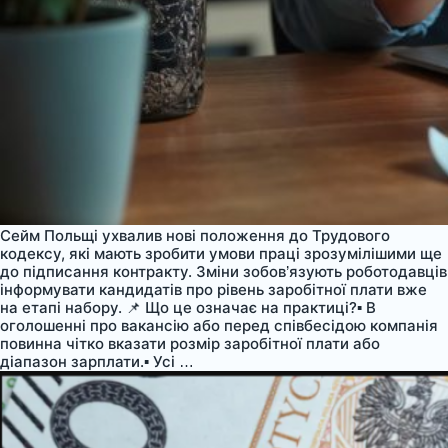
Сейм Польщі ухвалив нові положення до Трудового
кодексу, які мають зробити умови праці зрозумілішими ще
до підписання контракту. Зміни зобов’язують роботодавців
інформувати кандидатів про рівень заробітної плати вже
на етапі набору. 📌 Що це означає на практиці?▪️ В
оголошенні про вакансію або перед співбесідою компанія
повинна чітко вказати розмір заробітної плати або
Зміни
діапазон зарплати.▪️ Усі
…
до
Трудового
кодексу
Польщі