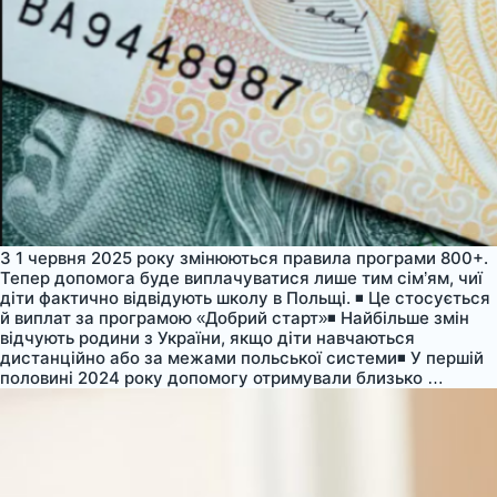
З 1 червня 2025 року змінюються правила програми 800+.
Тепер допомога буде виплачуватися лише тим сім’ям, чиї
діти фактично відвідують школу в Польщі. ◾️ Це стосується
й виплат за програмою «Добрий старт»◾️ Найбільше змін
відчують родини з України, якщо діти навчаються
дистанційно або за межами польської системи◾️ У першій
800+
половині 2024 року допомогу отримували близько
…
тільки
для
дітей,
які
навча
в