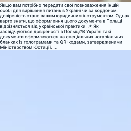
Якщо вам потрібно передати свої повноваження іншій
особі для вирішення питань в Україні чи за кордоном,
довіреність стане вашим юридичним інструментом. Однак
варто знати, що оформлення цього документа в Польщі
відрізняється від української практики. 📌 Як
засвідчуються довіреності в Польщі?В Україні такі
документи оформлюються на спеціальних нотаріальних
бланках із голограмами та QR-кодами, затвердженими
Як
Міністерством Юстиції.
…
оформити
довіреність
у
Польщі:
важливі
нюанси