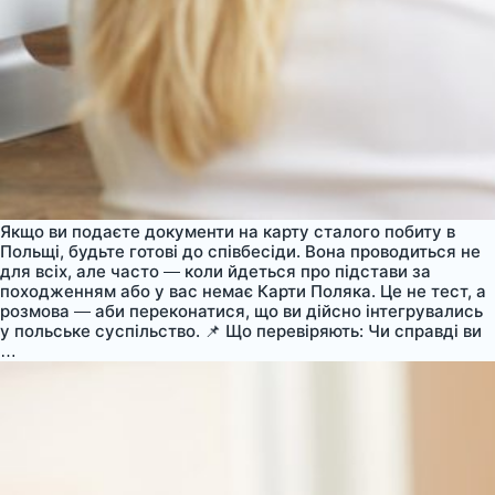
Якщо ви подаєте документи на карту сталого побиту в
Польщі, будьте готові до співбесіди. Вона проводиться не
для всіх, але часто — коли йдеться про підстави за
походженням або у вас немає Карти Поляка. Це не тест, а
розмова — аби переконатися, що ви дійсно інтегрувались
у польське суспільство. 📌 Що перевіряють: Чи справді ви
Співбесіда
…
для
карти
сталого
побиту
—
як
це