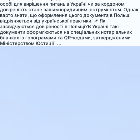
особі для вирішення питань в Україні чи за кордоном,
довіреність стане вашим юридичним інструментом. Однак
варто знати, що оформлення цього документа в Польщі
відрізняється від української практики. 📌 Як
засвідчуються довіреності в Польщі?В Україні такі
документи оформлюються на спеціальних нотаріальних
бланках із голограмами та QR-кодами, затвердженими
Як
Міністерством Юстиції.
…
оформити
довіреність
у
Польщі:
важливі
нюанси