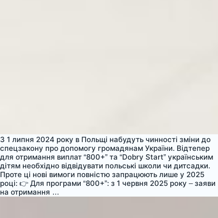
З 1 липня 2024 року в Польщі набудуть чинності зміни до
спецзакону про допомогу громадянам України. Відтепер
для отримання виплат “800+” та “Dobry Start” українським
дітям необхідно відвідувати польські школи чи дитсадки.
Проте ці нові вимоги повністю запрацюють лише у 2025
році: 👉 Для програми “800+”: з 1 червня 2025 року – заяви
💰
на отримання
…
Нові
правила
виплат